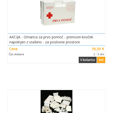
AKCIJA - Omarica za prvo pomoč - prenosni kovček
napolnjen z vsebino - za poslovne prostore
Cena
56,00 €
Čas dobave
2 - 3 dni
V košarico
Več