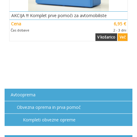
AKCIJA !!! Komplet prve pomoči za avtomobiliste
Cena
6,95 €
Čas dobave
2 - 3 dni
V košarico
Več
Avtooprema
Obvezna oprema in prva pomoč
Kompleti obvezne opreme