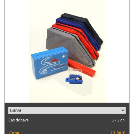
Čas dobave:
2 - 3 dni
Cena
13,30
€