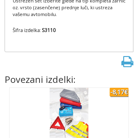
Ustrezen set izberite glede na tip kompleta žarnic
oz. vrsto (zasenčene) prednje luči, ki ustreza
vašemu avtomobilu.
Šifra izdelka:
S3110
Povezani izdelki:
-8,17€