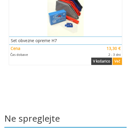
Set obvezne opreme H7
Cena
13,30 €
Čas dobave
2 - 3 dni
V košarico
Več
Ne spreglejte