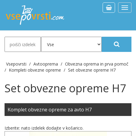
Vse
kateg
Vsepovrsti
/
Avtooprema
/
Obvezna oprema in prva pomoč
/
Kompleti obvezne opreme
/
Set obvezne opreme H7
Set obvezne opreme H7
Komplet obvezne opreme za avto H7
Izberite:
nato izdelek dodajte v košarico.