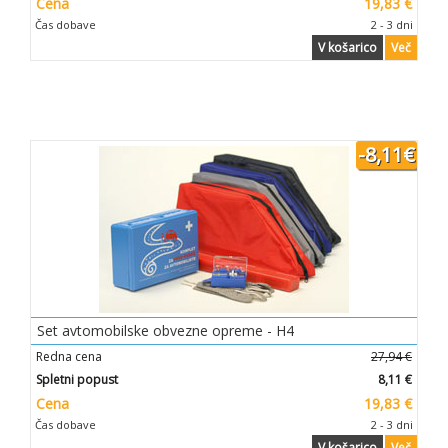
Cena
19,83 €
Čas dobave
2 - 3 dni
V košarico
Več
-8,11€
Set avtomobilske obvezne opreme - H4
Redna cena
27,94 €
Spletni popust
8,11 €
Cena
19,83 €
Čas dobave
2 - 3 dni
V košarico
Več