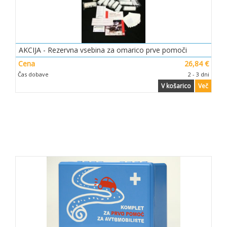
AKCIJA - Rezervna vsebina za omarico prve pomoči
Cena
26,84 €
Čas dobave
2 - 3 dni
V košarico
Več