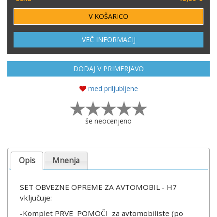
VEČ INFORMACIJ
DODAJ V PRIMERJAVO
med priljubljene
še neocenjeno
Opis
Mnenja
SET OBVEZNE OPREME ZA AVTOMOBIL - H7
vključuje:
-Komplet PRVE POMOČI za avtomobiliste (po