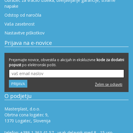
Obrazec za vračilo izdelka, uveljavljanje garancije, stvarne
napake
Odstop od naročila
Vaša zasebnost
Nastavitve piškotkov
Prijava na e-novice
Prejemajte novice, obvestila o akcijah in ekskluzivne
kode za dodatni
popust
po elektronski pošti.
O podjetju
Masterplast, d.o.o.
Obrtna cona logatec 9,
1370 Logatec, Slovenija
telefon: +386 1 363 41 57 - vsak delavnik med 8 - 15 uro