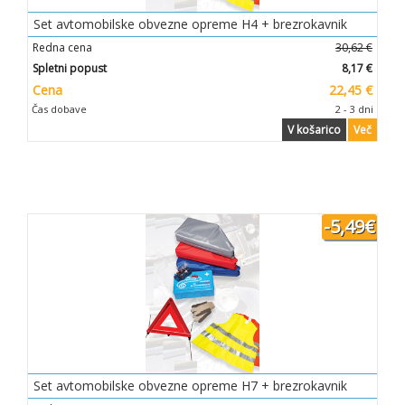
Set avtomobilske obvezne opreme H4 + brezrokavnik
Redna cena
30,62 €
Spletni popust
8,17 €
Cena
22,45 €
Čas dobave
2 - 3 dni
V košarico
Več
-5,49€
Set avtomobilske obvezne opreme H7 + brezrokavnik