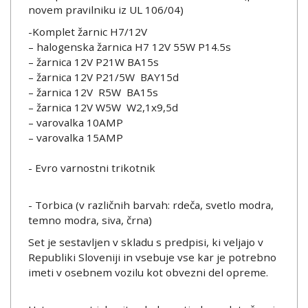
novem pravilniku iz UL 106/04)
-Komplet žarnic H7/12V
– halogenska žarnica H7 12V 55W P14.5s
– žarnica 12V P21W BA15s
– žarnica 12V P21/5W BAY15d
– žarnica 12V R5W BA15s
– žarnica 12V W5W W2,1x9,5d
– varovalka 10AMP
– varovalka 15AMP
- Evro varnostni trikotnik
- Torbica (v različnih barvah: rdeča, svetlo modra,
temno modra, siva, črna)
Set je sestavljen v skladu s predpisi, ki veljajo v
Republiki Sloveniji in vsebuje vse kar je potrebno
imeti v osebnem vozilu kot obvezni del opreme.