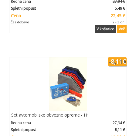
Redna cena
27,94 €
Spletni popust
5,49 €
Cena
22,45 €
Čas dobave
2 - 3 dni
V košarico
Več
-8,11€
Set avtomobilske obvezne opreme - H1
Redna cena
27,94 €
Spletni popust
8,11 €