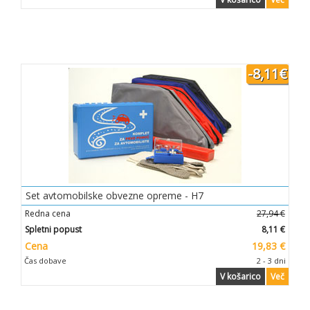
-8,11€
Set avtomobilske obvezne opreme - H7
Redna cena
27,94 €
Spletni popust
8,11 €
Cena
19,83 €
Čas dobave
2 - 3 dni
V košarico
Več