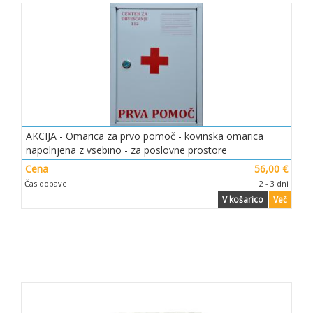
AKCIJA - Omarica za prvo pomoč - kovinska omarica
napolnjena z vsebino - za poslovne prostore
Cena
56,00 €
Čas dobave
2 - 3 dni
V košarico
Več